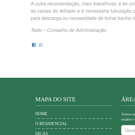
A outra recomendação, mais trabalhosa, é ter uma
as caixas do telhado e é necessária tubulação 
para descarga ou necessidade de tomar banho n
Texto – Conselho de Administração
MAPA DO SITE
ÁRE
HOME
Acesse su
usuário e
O RESIDENCIAL
DICAS