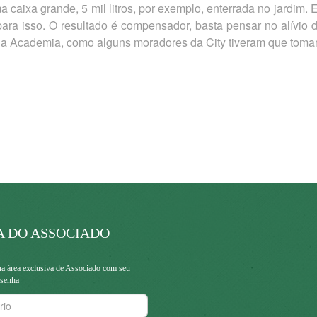
 caixa grande, 5 mil litros, por exemplo, enterrada no jardim.
para isso. O resultado é compensador, basta pensar no alívi
a Academia, como alguns moradores da City tiveram que tomar
A DO ASSOCIADO
a área exclusiva de Associado com seu
 senha