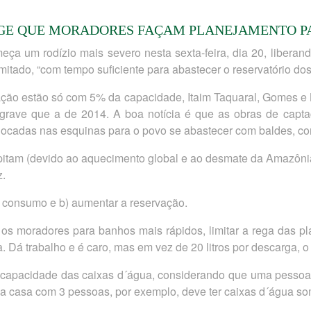
IGE QUE MORADORES FAÇAM PLANEJAMENTO P
 um rodízio mais severo nesta sexta-feira, dia 20, liberan
imitado, “com tempo suficiente para abastecer o reservatório dos
tação estão só com 5% da capacidade, Itaim Taquaral, Gomes e
grave que a de 2014. A boa notícia é que as obras de capt
locadas nas esquinas para o povo se abastecer com baldes, co
pitam (devido ao aquecimento global e ao desmate da Amazônia
z.
o consumo e b) aumentar a reservação.
os moradores para banhos mais rápidos, limitar a rega das plan
 Dá trabalho e é caro, mas em vez de 20 litros por descarga, o g
 capacidade das caixas d´água, considerando que uma pessoa ga
 casa com 3 pessoas, por exemplo, deve ter caixas d´água som