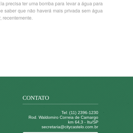
 Ela precisa ter uma bomba para levar a água para
o de saber que não haverá mais privada sem água
, recentemente.
CONTATO
Tel: (11) 2396-1230
Rod. Waldomiro Correia de Camargo
km 64,3 - Itu/SP
secretaria@citycastelo.com.br