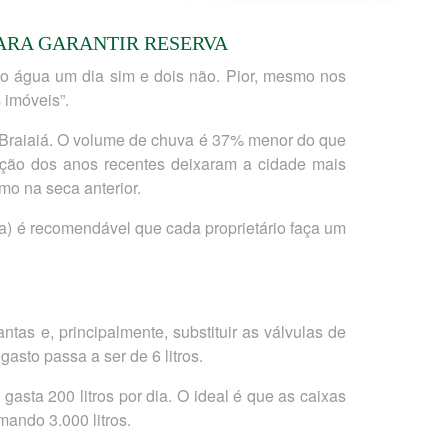
ARA GARANTIR RESERVA
do água um dia sim e dois não. Pior, mesmo nos
 imóveis”.
 Braiaiá. O volume de chuva é 37% menor do que
ação dos anos recentes deixaram a cidade mais
mo na seca anterior.
) é recomendável que cada proprietário faça um
tas e, principalmente, substituir as válvulas de
asto passa a ser de 6 litros.
sta 200 litros por dia. O ideal é que as caixas
ando 3.000 litros.